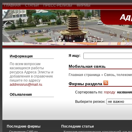
ГЛАВНАЯ
СТАТЬИ
ПРЕСС-РЕЛИЗЫ
ФИРМЫ
Я ищу:
Информация
По всем вопросам
Мобильная связь
касающихся работы
ресурса Адреса Элисты и
Главная страница
Связь, телеком
добавления в справочник
пишите по адресу
Фирмы раздела
addressrus@mail.ru
.
Сортировать по:
городу
названи
Объявления
Выберите регион:
Последние фирмы
Последние статьи
Отделение СФР по
Коррозия металлических конструкций: как 