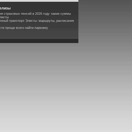
релизы
ия страховых пенсий в 2026 году: какие суммы
Элисты
енный транспорт Элисты: маршруты, расписания
сте проще всего найти парковку