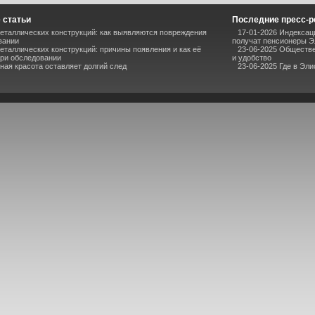
 статьи
Последние пресс-
еталлических конструкций: как выявляются повреждения
17-01-2026 Индексац
вании
получат пенсионеры 
еталлических конструкций: причины появления и как её
23-06-2025 Обществ
ри обследовании
и удобство
ная красота оставляет долгий след
23-06-2025 Где в Эли