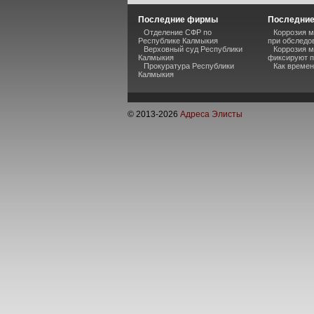
Последние фирмы
Последние
Отделение СФР по
Коррозия м
Республике Калмыкия
при обследо
Верховный суд Республики
Коррозия м
Калмыкия
фиксируют п
Прокуратура Республики
Как времен
Калмыкия
© 2013-
2026
Адреса Элисты