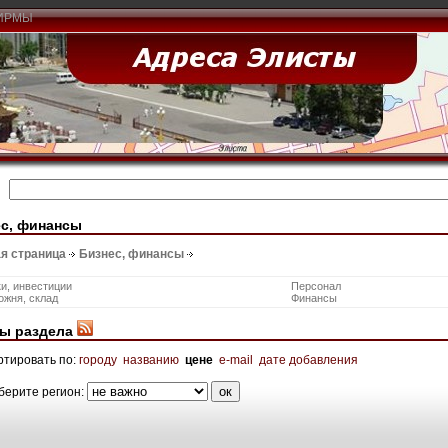
ИРМЫ
с, финансы
я страница
Бизнес, финансы
и, инвестиции
Персонал
ожня, склад
Финансы
ы раздела
ртировать по:
городу
названию
цене
e-mail
дате добавления
берите регион: