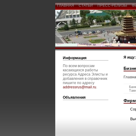
ГЛАВНАЯ
СТАТЬИ
ПРЕСС-РЕЛИЗЫ
Ф
Я ищу:
Информация
По всем вопросам
Бизне
касающихся работы
ресурса Адреса Элисты и
Главна
добавления в справочник
пишите по адресу
addressrus@mail.ru
.
Банк
Там
Объявления
Фирм
Со
Вы