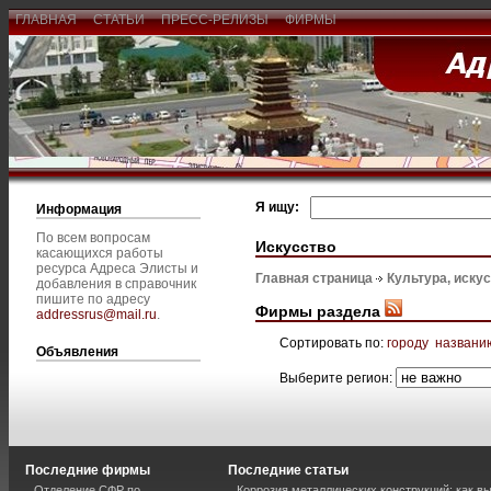
ГЛАВНАЯ
СТАТЬИ
ПРЕСС-РЕЛИЗЫ
ФИРМЫ
Я ищу:
Информация
По всем вопросам
Искусство
касающихся работы
ресурса Адреса Элисты и
Главная страница
Культура, иску
добавления в справочник
пишите по адресу
Фирмы раздела
addressrus@mail.ru
.
Сортировать по:
городу
названи
Объявления
Выберите регион:
Последние фирмы
Последние статьи
Отделение СФР по
Коррозия металлических конструкций: как 