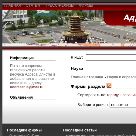
ГЛАВНАЯ
СТАТЬИ
ПРЕСС-РЕЛИЗЫ
ФИРМЫ
Я ищу:
Информация
По всем вопросам
Наука
касающихся работы
ресурса Адреса Элисты и
Главная страница
Наука и образо
добавления в справочник
пишите по адресу
Фирмы раздела
addressrus@mail.ru
.
Сортировать по:
городу
названи
Объявления
Выберите регион:
Последние фирмы
Последние статьи
Отделение СФР по
Коррозия металлических конструкций: как 