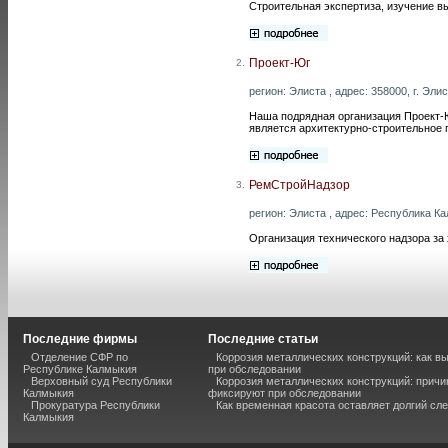
Строительная экспертиза, изучение в
Проект-Юг
2.
регион: Элиста , адрес: 358000, г. Элис
Наша подрядная организация Проект-
является архитектурно-строительное 
РемСтройНадзор
3.
регион: Элиста , адрес: Республика Кал
Организация технического надзора за
Последние фирмы
Последние статьи
Отделение СФР по
Коррозия металлических конструкций: как 
Республике Калмыкия
при обследовании
Верховный суд Республики
Коррозия металлических конструкций: причи
Калмыкия
фиксируют при обследовании
Прокуратура Республики
Как временная красота оставляет долгий сл
Калмыкия