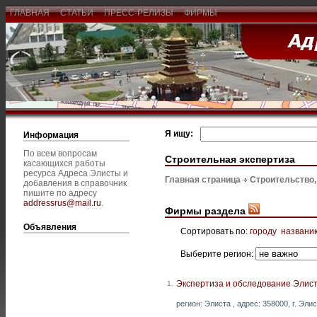
ГЛАВНАЯ
СТАТЬИ
ПРЕСС-РЕЛИЗЫ
ФИРМЫ
Я ищу:
Информация
По всем вопросам
Строительная экспертиза
касающихся работы
ресурса Адреса Элисты и
Главная страница
Строительство
добавления в справочник
пишите по адресу
addressrus@mail.ru
.
Фирмы раздела
Объявления
Сортировать по:
городу
названи
Выберите регион:
Экспертиза и обследование Элис
1.
регион: Элиста , адрес: 358000, г. Элис