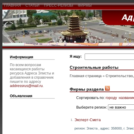
ГЛАВНАЯ
СТАТЬИ
ПРЕСС-РЕЛИЗЫ
ФИРМЫ
Я ищу:
Информация
По всем вопросам
Строительные работы
касающихся работы
ресурса Адреса Элисты и
Главная страница
Строительство
добавления в справочник
пишите по адресу
addressrus@mail.ru
.
Фирмы раздела
Объявления
Сортировать по:
городу
названи
Выберите регион:
Эксперт-Смета
1.
регион: Элиста , адрес: 358000, г. Элис