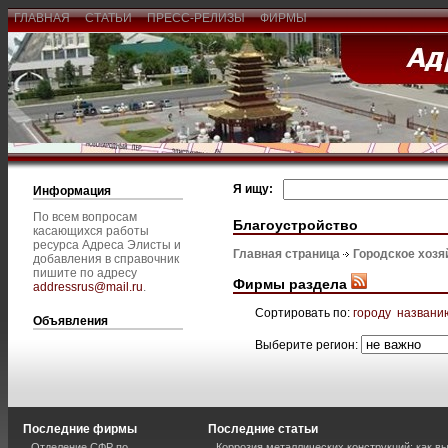
ГЛАВНАЯ
СТАТЬИ
ПРЕСС-РЕЛИЗЫ
ФИРМЫ
Я ищу:
Информация
По всем вопросам
Благоустройство
касающихся работы
ресурса Адреса Элисты и
Главная страница
Городское хозя
добавления в справочник
пишите по адресу
Фирмы раздела
addressrus@mail.ru
.
Сортировать по:
городу
названи
Объявления
Выберите регион:
Последние фирмы
Последние статьи
Отделение СФР по
Коррозия металлических конструкций: как 