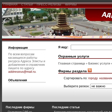
ГЛАВНАЯ
СТАТЬИ
ПРЕСС-РЕЛИЗЫ
ФИРМЫ
Я ищу:
Информация
По всем вопросам
Охранные услуги
касающихся работы
ресурса Адреса Элисты и
Главная страница
Бизнес услуги
добавления в справочник
пишите по адресу
Фирмы раздела
addressrus@mail.ru
.
Сортировать по:
городу
названи
Объявления
Выберите регион:
Последние фирмы
Последние статьи
Отделение СФР по
Коррозия металлических конструкций: как 