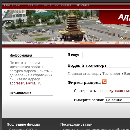
ГЛАВНАЯ
СТАТЬИ
ПРЕСС-РЕЛИЗЫ
ФИРМЫ
Я ищу:
Информация
По всем вопросам
Водный транспорт
касающихся работы
ресурса Адреса Элисты и
Главная страница
Транспорт
Во
добавления в справочник
пишите по адресу
Фирмы раздела
addressrus@mail.ru
.
Сортировать по:
городу
названи
Объявления
Выберите регион:
Последние фирмы
Последние статьи
Отделение СФР по
Коррозия металлических конструкций: как 