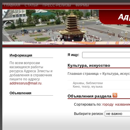
ГЛАВНАЯ
СТАТЬИ
ПРЕСС-РЕЛИЗЫ
ФИРМЫ
Я ищу:
Информация
По всем вопросам
Культура, искусство
касающихся работы
ресурса Адреса Элисты и
Главная страница
Культура, иску
добавления в справочник
пишите по адресу
addressrus@mail.ru
.
Архивы, библиотеки
Кино, театр, музыка
Объявления
Объявления раздела
Сортировать по:
городу
названи
Выберите регион: