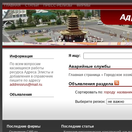
ГЛАВНАЯ
СТАТЬИ
ПРЕСС-РЕЛИЗЫ
ФИРМЫ
Я ищу:
Информация
По всем вопросам
Аварийные службы
касающихся работы
ресурса Адреса Элисты и
Главная страница
Городское хозя
добавления в справочник
пишите по адресу
Объявления раздела
addressrus@mail.ru
.
Сортировать по:
городу
названи
Объявления
Выберите регион:
Последние фирмы
Последние статьи
Отделение СФР по
Коррозия металлических конструкций: как 