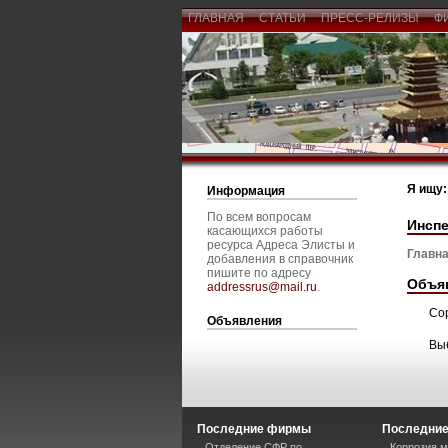
ГЛАВНАЯ
СТАТЬИ
ПРЕСС-РЕЛИЗЫ
Ф
Я ищу:
Информация
По всем вопросам
Инсп
касающихся работы
ресурса Адреса Элисты и
Главна
добавления в справочник
пишите по адресу
Объя
addressrus@mail.ru
.
Со
Объявления
Вы
Последние фирмы
Последние
Отделение СФР по
Коррозия м