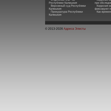
Республике Калмыкия
при обследо
Верховный суд Республики
Коррозия м
Калмыкия
фиксируют п
Прокуратура Республики
Как времен
Калмыкия
© 2013-
2026
Адреса Элисты