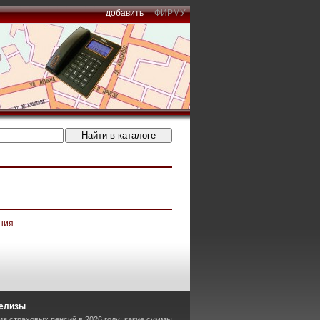
добавить
ФИРМУ
ния
релизы
ия страховых пенсий в 2026 году: какие суммы