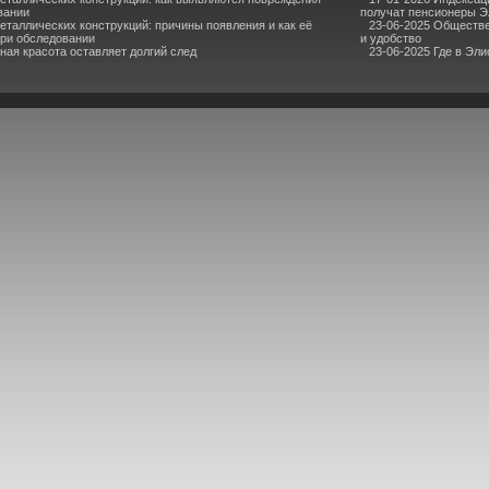
вании
получат пенсионеры 
еталлических конструкций: причины появления и как её
23-06-2025 Обществ
ри обследовании
и удобство
ная красота оставляет долгий след
23-06-2025 Где в Эли