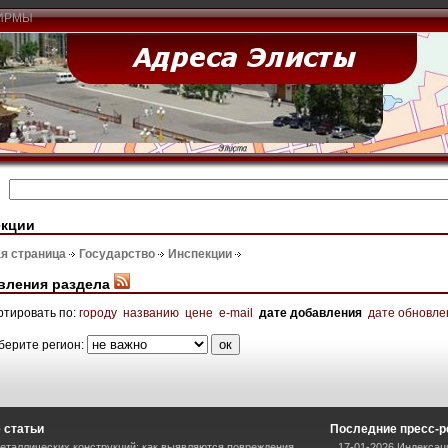
ИРМЫ
екции
я страница
Государство
Инспекции
вления раздела
ртировать по:
городу
названию
цене
e-mail
дате добавления
дате обновле
берите регион:
 статьи
Последние пресс-
еталлических конструкций: как выявляются повреждения
17-01-2026 Индексац