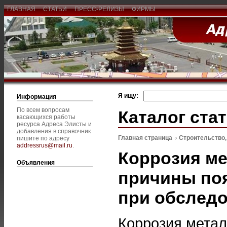
ГЛАВНАЯ
СТАТЬИ
ПРЕСС-РЕЛИЗЫ
ФИРМЫ
Я ищу:
Информация
По всем вопросам
Каталог ста
касающихся работы
ресурса Адреса Элисты и
добавления в справочник
Главная страница
Строительство
пишите по адресу
addressrus@mail.ru
.
Коррозия ме
Объявления
причины поя
при обслед
Коррозия метал