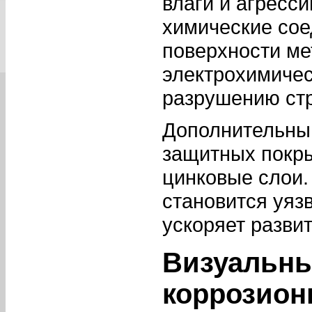
влаги и агресс
химические сое
поверхности ме
электрохимичес
разрушению стр
Дополнительны
защитных покры
цинковые слои.
становится уяз
ускоряет разви
Визуальны
коррозион