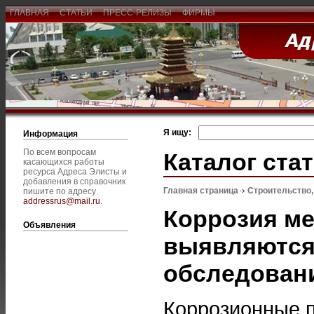
ГЛАВНАЯ
СТАТЬИ
ПРЕСС-РЕЛИЗЫ
ФИРМЫ
Я ищу:
Информация
По всем вопросам
Каталог ста
касающихся работы
ресурса Адреса Элисты и
добавления в справочник
Главная страница
Строительство
пишите по адресу
addressrus@mail.ru
.
Коррозия ме
Объявления
выявляются
обследован
Коррозионные 