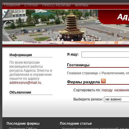
ГЛАВНАЯ
СТАТЬИ
ПРЕСС-РЕЛИЗЫ
ФИРМЫ
Я ищу:
Информация
По всем вопросам
Гостиницы
касающихся работы
ресурса Адреса Элисты и
Главная страница
Развлечения, о
добавления в справочник
пишите по адресу
Фирмы раздела
addressrus@mail.ru
.
Сортировать по:
городу
названи
Объявления
Выберите регион:
Последние фирмы
Последние статьи
Отделение СФР по
Коррозия металлических конструкций: как 