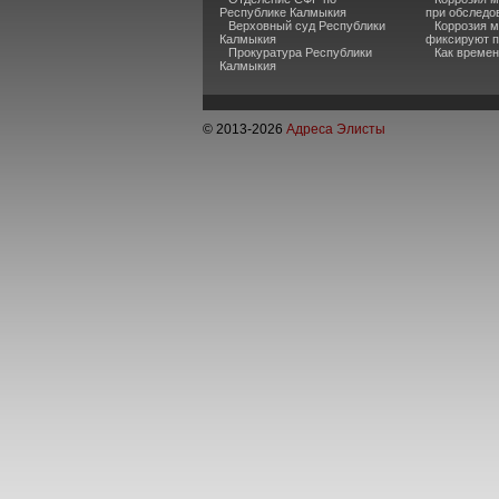
Республике Калмыкия
при обследо
Верховный суд Республики
Коррозия м
Калмыкия
фиксируют п
Прокуратура Республики
Как времен
Калмыкия
© 2013-
2026
Адреса Элисты