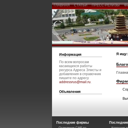
ГЛАВНАЯ
СТАТЬИ
ПРЕСС-РЕЛИЗЫ
Ф
Я ищу:
Информация
По всем вопросам
Благ
касающихся работы
ресурса Адреса Элисты и
Главна
добавления в справочник
пишите по адресу
Фирм
addressrus@mail.ru
.
Со
Объявления
Вы
Последние фирмы
Последние
Отделение СФР по
Коррозия м