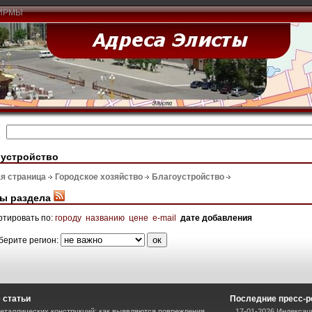
ИРМЫ
оустройство
я страница
Городское хозяйство
Благоустройство
ы раздела
ртировать по:
городу
названию
цене
e-mail
дате добавления
берите регион:
 статьи
Последние пресс-
еталлических конструкций: как выявляются повреждения
17-01-2026 Индексац