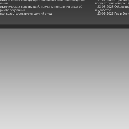
вании
получат пенсионеры 
еталлических конструкций: причины появления и как её
23-06-2025 Обществ
ри обследовании
и удобство
ная красота оставляет долгий след
23-06-2025 Где в Эли