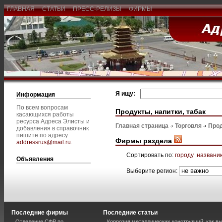
ГЛАВНАЯ
СТАТЬИ
ПРЕСС-РЕЛИЗЫ
ФИРМЫ
Я ищу:
Информация
По всем вопросам
Продукты, напитки, табак
касающихся работы
ресурса Адреса Элисты и
Главная страница
Торговля
Прод
добавления в справочник
пишите по адресу
Фирмы раздела
addressrus@mail.ru
.
Сортировать по:
городу
названи
Объявления
Выберите регион:
Последние фирмы
Последние статьи
Отделение СФР по
Коррозия металлических конструкций: как 