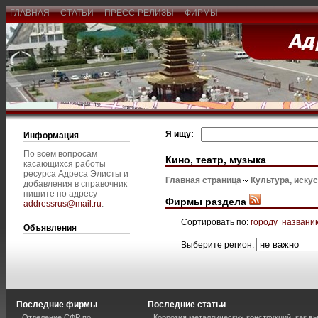
ГЛАВНАЯ
СТАТЬИ
ПРЕСС-РЕЛИЗЫ
ФИРМЫ
Я ищу:
Информация
По всем вопросам
Кино, театр, музыка
касающихся работы
ресурса Адреса Элисты и
Главная страница
Культура, иску
добавления в справочник
пишите по адресу
Фирмы раздела
addressrus@mail.ru
.
Сортировать по:
городу
названи
Объявления
Выберите регион:
Последние фирмы
Последние статьи
Отделение СФР по
Коррозия металлических конструкций: как 